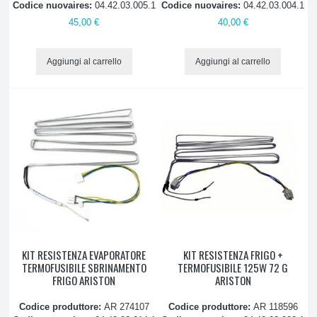
Codice nuovaires:
04.42.03.005.1
Codice nuovaires:
04.42.03.004.1
Gas refrigerante
45,00 €
40,00 €
Guarnizioni magnetiche
Aggiungi al carrello
Aggiungi al carrello
Interruttori e pulsanti
Lampadine
Maniglie
Piastre evaporatori
Relè
KIT RESISTENZA EVAPORATORE
KIT RESISTENZA FRIGO +
Resistenze sbrinamento
TERMOFUSIBILE SBRINAMENTO
TERMOFUSIBILE 125W 72 G
FRIGO ARISTON
ARISTON
Salvamotore
Codice produttore:
AR 274107
Codice produttore:
AR 118596