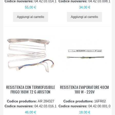
Codice nuovaires:
04.42.03.014.1
Codice nuovaires:
04.42.03.008.1
Schede
55,00 €
34,00 €
Temporizzatori
Aggiungi al carrello
Aggiungi al carrello
Termostati e termometri
Vaschette compressore
Motoventilatori no-frost
CUCINE E RISCALDAMENTO
ATTREZZATURE E PRODOTTI PULIZIA
RESISTENZA CON TERMOFUSIBILE
RESISTENZA EVAPORATORE 40CM
FRIGO 160W 72 G ARISTON
180 W - 220V
PICCOLO ELETTRODOMESTICO, ASPIRAZIONE
Codice produttore:
AR 284327
Codice produttore:
16FR02
Codice nuovaires:
04.42.03.016.1
Codice nuovaires:
04.42.00.001.0
46,00 €
18,00 €