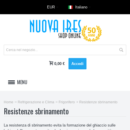
EUR
Italiano
0,00 €
Accedi
MENU
LAVAGGIO
Home
Refrigerazione e Clima
Frigorifero
Resistenze sbrinamento
Resistenze sbrinamento
REFRIGERAZIONE E CLIMA
Accessori climatizzatore
La resistenza di sbrinamento evita la formazione del ghiaccio sulle