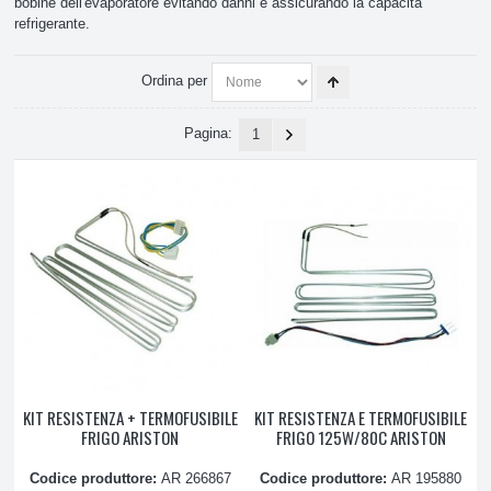
bobine dell'evaporatore evitando danni e assicurando la capacità
refrigerante.
Celle e Banchi frigo
Ordina per
Frigorifero
Pagina:
1
Balconcini, ripiani e sportelli
Cerniere
Compressori
Elettrovalvole
Profili
Filtri
KIT RESISTENZA + TERMOFUSIBILE
KIT RESISTENZA E TERMOFUSIBILE
FRIGO ARISTON
FRIGO 125W/80C ARISTON
Filtri acqua
Codice produttore:
AR 266867
Codice produttore:
AR 195880