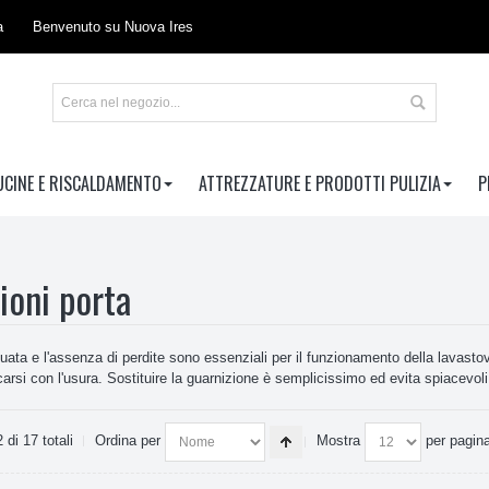
a
Benvenuto su Nuova Ires
UCINE E RISCALDAMENTO
ATTREZZATURE E PRODOTTI PULIZIA
P
ioni porta
ata e l'assenza di perdite sono essenziali per il funzionamento della lavastovig
ccarsi con l'usura. Sostituire la guarnizione è semplicissimo ed evita spiacevoli
 di 17 totali
Ordina per
Mostra
per pagin