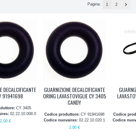
Pagina:
1
2
E DECALCIFICANTE
GUARNIZIONE DECALCIFICANTE
GUARNIZ
Y 91941698
ORING LAVASTOVIGLIE CY 3405
LAVASTO
CANDY
oduttore:
CY 3405
ires:
02.22.10.008.0
Codice produttore:
CY 91941698
Codice prod
Codice nuovaires:
02.22.10.020.1
Codice nuov
2,00 €
2,00 €