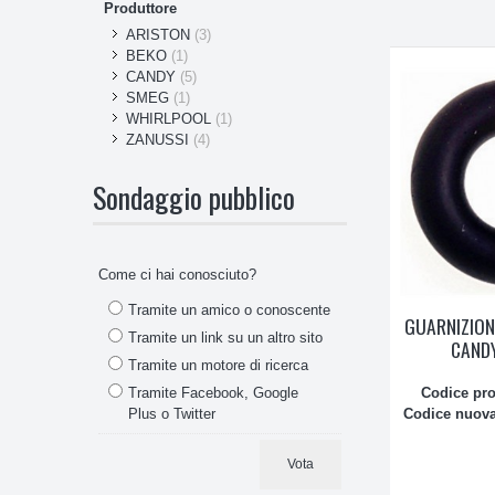
Produttore
ARISTON
(3)
BEKO
(1)
CANDY
(5)
SMEG
(1)
WHIRLPOOL
(1)
ZANUSSI
(4)
Sondaggio pubblico
Come ci hai conosciuto?
Tramite un amico o conoscente
GUARNIZION
Tramite un link su un altro sito
CAND
Tramite un motore di ricerca
Codice pr
Tramite Facebook, Google
Codice nuova
Plus o Twitter
Vota