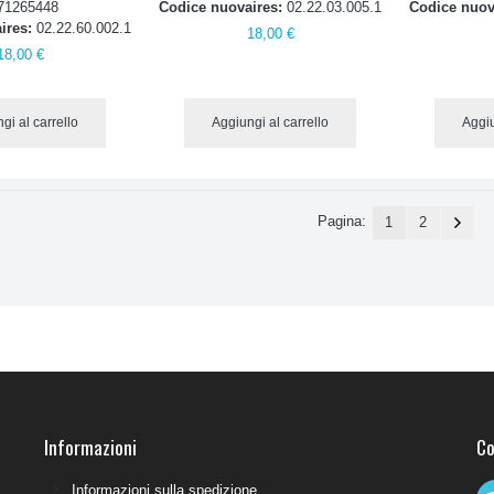
71265448
Codice nuovaires:
02.22.03.005.1
Codice nuov
ires:
02.22.60.002.1
18,00 €
18,00 €
gi al carrello
Aggiungi al carrello
Aggiu
Pagina:
1
2
Informazioni
Co
Informazioni sulla spedizione