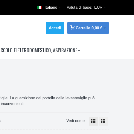
Italiano
Valuta di base:
EUR
Accedi
Carrello
0,00 €
ICCOLO ELETTRODOMESTICO, ASPIRAZIONE
lie. La guarnizione del portello della lavastoviglie può
 inconvenienti.
a
Vedi come: