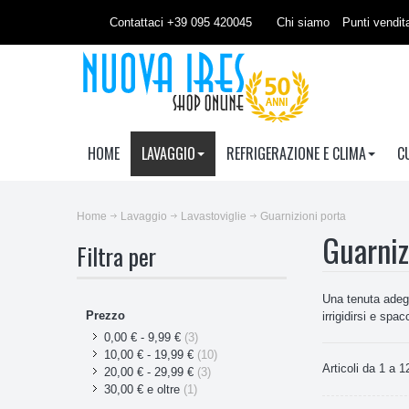
Contattaci +39 095 420045
Chi siamo
Punti vendit
HOME
LAVAGGIO
REFRIGERAZIONE E CLIMA
C
Home
Lavaggio
Lavastoviglie
Guarnizioni porta
Guarniz
Filtra per
Una tenuta adegu
Prezzo
irrigidirsi e spa
0,00 €
-
9,99 €
(3)
10,00 €
-
19,99 €
(10)
Articoli da 1 a 12
20,00 €
-
29,99 €
(3)
30,00 €
e oltre
(1)