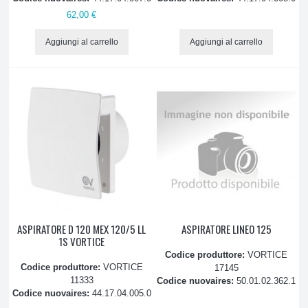
Pompe di scarico condensa
62,00 €
Aggiungi al carrello
Aggiungi al carrello
Scatole di predisposizione
Staffe
Raccordi tubo Split
Rubinetti
Telecomandi e Schede
Valvole inversione ciclo
ASPIRATORE D 120 MEX 120/5 LL
ASPIRATORE LINEO 125
1S VORTICE
Barriere d'aria
Codice produttore:
VORTICE
Codice produttore:
VORTICE
17145
11333
Codice nuovaires:
50.01.02.362.1
Compressori Rotativi
Codice nuovaires:
44.17.04.005.0