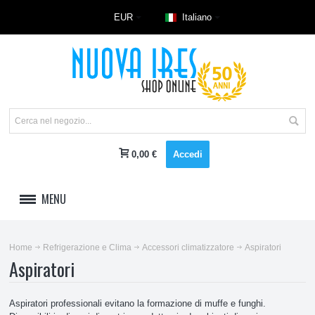
EUR
Italiano
0,00 €
Accedi
MENU
LAVAGGIO
Home
Refrigerazione e Clima
Accessori climatizzatore
Aspiratori
Aspiratori
REFRIGERAZIONE E CLIMA
Accessori climatizzatore
Aspiratori professionali evitano la formazione di muffe e funghi.