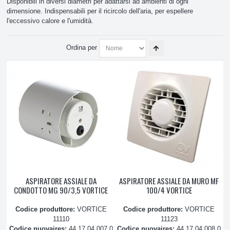
Disponibili in diversi diametri per adattarsi ad ambienti di ogni
dimensione. Indispensabili per il ricircolo dell'aria, per espellere
Accessori
l'eccessivo calore e l'umidità.
Aspiratori
Ordina per
Canaline
Condensatori
Filtri
Igienizzanti
Nastro Coibentato
ASPIRATORE ASSIALE DA
ASPIRATORE ASSIALE DA MURO MF
CONDOTTO MG 90/3,5 VORTICE
100/4 VORTICE
Tubo Scarico
Codice produttore:
VORTICE
Codice produttore:
VORTICE
Tubo split
11110
11123
Codice nuovaires:
44.17.04.007.0
Codice nuovaires:
44.17.04.008.0