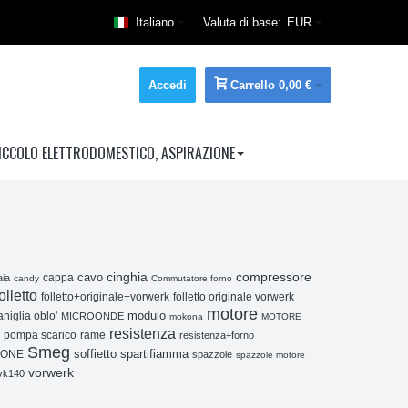
Italiano
Valuta di base:
EUR
Accedi
Carrello
0,00 €
ICCOLO ELETTRODOMESTICO, ASPIRAZIONE
cinghia
compressore
cappa
cavo
aia
candy
Commutatore forno
olletto
folletto originale vorwerk
folletto+originale+vorwerk
motore
niglia oblo'
modulo
MICROONDE
mokona
MOTORE
resistenza
pompa scarico
rame
resistenza+forno
Smeg
soffietto
spartifiamma
CONE
spazzole
spazzole motore
vorwerk
vk140