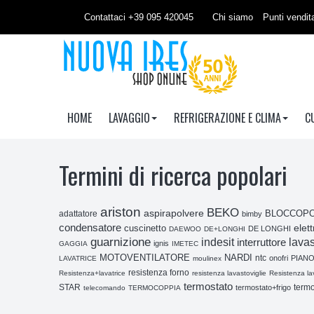
Contattaci +39 095 420045
Chi siamo
Punti vendit
HOME
LAVAGGIO
REFRIGERAZIONE E CLIMA
C
Termini di ricerca popolari
ariston
BEKO
aspirapolvere
BLOCCOP
adattatore
bimby
condensatore
elet
cuscinetto
DE LONGHI
DAEWOO
DE+LONGHI
guarnizione
indesit
interruttore
lavas
ignis
GAGGIA
IMETEC
NARDI
MOTOVENTILATORE
ntc
onofri
PIAN
LAVATRICE
moulinex
resistenza forno
Resistenza+lavatrice
resistenza lavastoviglie
Resistenza la
termostato
termo
STAR
termostato+frigo
telecomando
TERMOCOPPIA