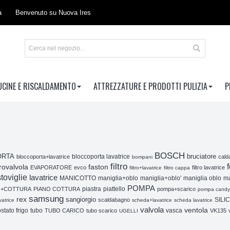
a
Benvenuto su Nuova Ires
UCINE E RISCALDAMENTO
ATTREZZATURE E PRODOTTI PULIZIA
P
BOSCH
ORTA
bruciatore
bloccoporta+lavatrice
bloccoporta lavatrice
cald
bompani
filtro
f
trovalvola
faston
EVAPORATORE
evco
filtro lavatrice
filtro+lavatrice
filtro cappa
toviglie
lavatrice
MANICOTTO
maniglia+oblo
maniglia+oblo'
maniglia oblo
ma
POMPA
piastra
piattello
O+COTTURA
PIANO COTTURA
pompa+scarico
pompa candy
samsung
rex
sangiorgio
SILI
scaldabagno
vatrice
scheda+lavatrice
scheda lavatrice
valvola
ventola
stato frigo
vasca
tubo
TUBO CARICO
tubo scarico
VK135
UGELLI