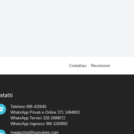
Contattaci
Recensioni
ntatti
Telefono 095 420045
WhatsApp Privati e Online 371 1494803
WhatsApp Tecnici 328 2999072
WhatsApp Ingrosso 366 1183892
magazzino@nuovaires.com