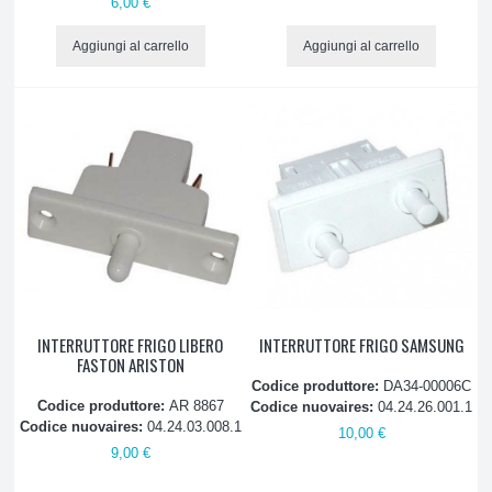
6,00 €
Gas refrigerante
Aggiungi al carrello
Aggiungi al carrello
Guarnizioni magnetiche
Interruttori e pulsanti
Lampadine
Maniglie
Piastre evaporatori
INTERRUTTORE FRIGO LIBERO
INTERRUTTORE FRIGO SAMSUNG
Relè
FASTON ARISTON
Codice produttore:
DA34-00006C
Resistenze sbrinamento
Codice produttore:
AR 8867
Codice nuovaires:
04.24.26.001.1
Codice nuovaires:
04.24.03.008.1
10,00 €
9,00 €
Salvamotore