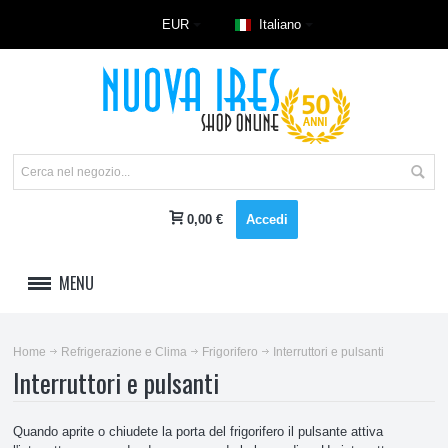
EUR
Italiano
0,00 €
Accedi
MENU
LAVAGGIO
Home
Refrigerazione e Clima
Frigorifero
Interruttori e pulsanti
Interruttori e pulsanti
REFRIGERAZIONE E CLIMA
Accessori climatizzatore
Quando aprite o chiudete la porta del frigorifero il pulsante attiva