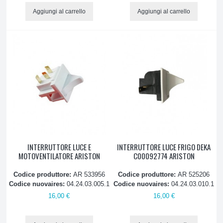
Schede
Aggiungi al carrello
Aggiungi al carrello
Temporizzatori
Termostati e termometri
Vaschette compressore
Motoventilatori no-frost
CUCINE E RISCALDAMENTO
INTERRUTTORE LUCE E
INTERRUTTORE LUCE FRIGO DEKA
ATTREZZATURE E PRODOTTI PULIZIA
MOTOVENTILATORE ARISTON
C00092774 ARISTON
Codice produttore:
AR 533956
Codice produttore:
AR 525206
PICCOLO ELETTRODOMESTICO, ASPIRAZIONE
Codice nuovaires:
04.24.03.005.1
Codice nuovaires:
04.24.03.010.1
16,00 €
16,00 €