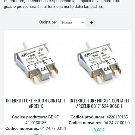
l'interruttore, accendendo e spegnendo la lampadina. Un interruttore
guasto provocherà il mal funzionamento della lampadina.
Celle e Banchi frigo
Ordina per
Frigorifero
Balconcini, ripiani e sportelli
Cerniere
Compressori
Elettrovalvole
Profili
INTERRUTTORE FRIGO 4 CONTATTI
INTERRUTTORE FRIGO 4 CONTATTI
ARCELIK
ARCELIK 00171524 BOSCH
Filtri
Codice produttore:
BEKO
Codice produttore:
4220130185
4220130185
Codice nuovaires:
04.24.77.001.0
Filtri acqua
Codice nuovaires:
04.24.77.001.1
9,00 €