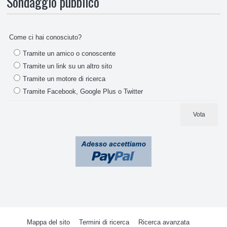
Sondaggio pubblico
Schede
Temporizzatori
Come ci hai conosciuto?
Tramite un amico o conoscente
Termostati e termometri
Tramite un link su un altro sito
Tramite un motore di ricerca
Vaschette compressore
Tramite Facebook, Google Plus o Twitter
Motoventilatori no-frost
Vota
CUCINE E RISCALDAMENTO
ATTREZZATURE E PRODOTTI PULIZIA
PICCOLO ELETTRODOMESTICO, ASPIRAZIONE
Mappa del sito
Termini di ricerca
Ricerca avanzata