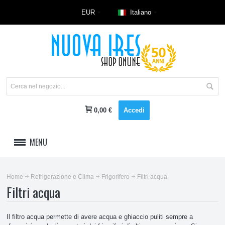
EUR
Italiano
0,00 €
Accedi
MENU
LAVAGGIO
Home
Refrigerazione e Clima
Frigorifero
Filtri acqua
Filtri acqua
REFRIGERAZIONE E CLIMA
Accessori climatizzatore
Il filtro acqua permette di avere acqua e ghiaccio puliti sempre a