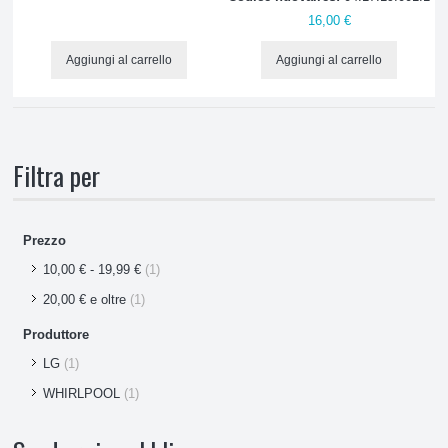
16,00 €
Gas refrigerante
Aggiungi al carrello
Aggiungi al carrello
Guarnizioni magnetiche
Interruttori e pulsanti
Filtra per
Lampadine
Maniglie
Prezzo
Piastre evaporatori
10,00 €
-
19,99 €
(1)
20,00 €
e oltre
(1)
Relè
Produttore
LG
(1)
Resistenze sbrinamento
WHIRLPOOL
(1)
Salvamotore