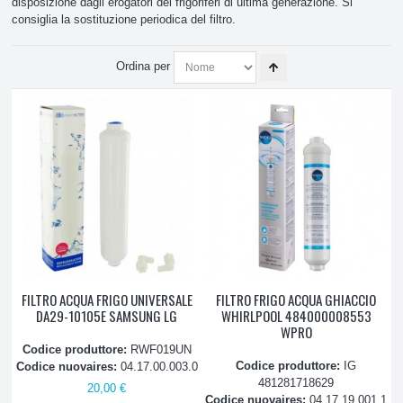
disposizione dagli erogatori dei frigoriferi di ultima generazione. Si
consiglia la sostituzione periodica del filtro.
Celle e Banchi frigo
Ordina per
Frigorifero
Balconcini, ripiani e sportelli
Cerniere
Compressori
Elettrovalvole
Profili
FILTRO ACQUA FRIGO UNIVERSALE
FILTRO FRIGO ACQUA GHIACCIO
DA29-10105E SAMSUNG LG
WHIRLPOOL 484000008553
WPRO
Filtri
Codice produttore:
RWF019UN
Codice produttore:
IG
Codice nuovaires:
04.17.00.003.0
Filtri acqua
481281718629
20,00 €
Codice nuovaires:
04.17.19.001.1