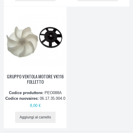
Tubi
Cavi alimentazione
Deodoranti
Reggisachi
Scocca
GRUPPO VENTOLA MOTORE VK116
Accessori Lucidatrice
FOLLETTO
Codice produttore:
PEO088A
Puleggie
Codice nuovaires:
06.17.35.004.0
8,00 €
Varie
Aggiungi al carrello
Piccoli Elettrodomestici