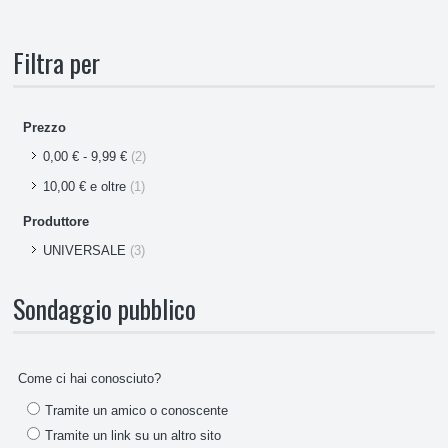
Ricambi Piccolo Elettrodomestico
Filtra per
Prezzo
0,00 €
-
9,99 €
(2)
10,00 €
e oltre
(1)
Produttore
UNIVERSALE
(3)
Sondaggio pubblico
Come ci hai conosciuto?
Tramite un amico o conoscente
Tramite un link su un altro sito