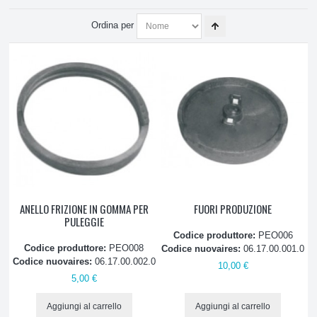
ATTREZZATURE E PRODOTTI PULIZIA
Ordina per
PICCOLO ELETTRODOMESTICO, ASPIRAZIONE
Aspirapolvere
Aspirapolvere
Sacchetti Carta
Sacchetti stoffa
ANELLO FRIZIONE IN GOMMA PER
FUORI PRODUZIONE
PULEGGIE
Spazzole
Codice produttore:
PEO006
Codice produttore:
PEO008
Codice nuovaires:
06.17.00.001.0
Codice nuovaires:
06.17.00.002.0
Motori
10,00 €
5,00 €
Filtri
Aggiungi al carrello
Aggiungi al carrello