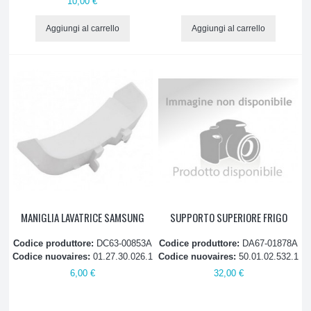
10,00 €
Gas refrigerante
Aggiungi al carrello
Aggiungi al carrello
Guarnizioni magnetiche
Interruttori e pulsanti
Lampadine
Maniglie
Piastre evaporatori
MANIGLIA LAVATRICE SAMSUNG
SUPPORTO SUPERIORE FRIGO
Relè
Codice produttore:
DC63-00853A
Codice produttore:
DA67-01878A
Resistenze sbrinamento
Codice nuovaires:
01.27.30.026.1
Codice nuovaires:
50.01.02.532.1
6,00 €
32,00 €
Salvamotore