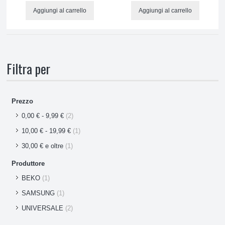
Schede
Aggiungi al carrello
Aggiungi al carrello
Temporizzatori
Termostati e termometri
Filtra per
Vaschette compressore
Prezzo
Motoventilatori no-frost
0,00 €
-
9,99 €
(2)
CUCINE E RISCALDAMENTO
10,00 €
-
19,99 €
(1)
30,00 €
e oltre
(1)
ATTREZZATURE E PRODOTTI PULIZIA
Produttore
BEKO
(1)
PICCOLO ELETTRODOMESTICO, ASPIRAZIONE
SAMSUNG
(1)
UNIVERSALE
(2)