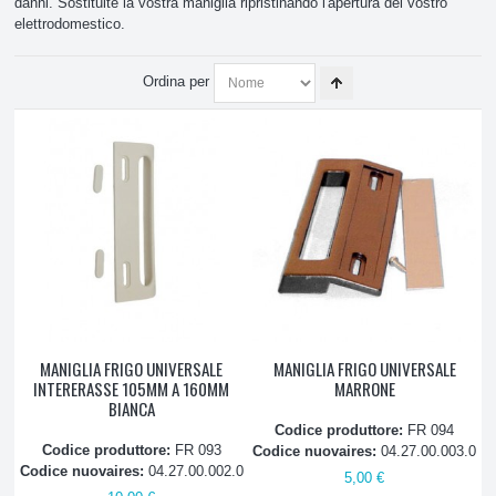
danni. Sostituite la vostra maniglia ripristinando l'apertura del vostro
elettrodomestico.
Celle e Banchi frigo
Ordina per
Frigorifero
Balconcini, ripiani e sportelli
Cerniere
Compressori
Elettrovalvole
Profili
MANIGLIA FRIGO UNIVERSALE
MANIGLIA FRIGO UNIVERSALE
INTERERASSE 105MM A 160MM
MARRONE
BIANCA
Filtri
Codice produttore:
FR 094
Codice produttore:
FR 093
Codice nuovaires:
04.27.00.003.0
Filtri acqua
Codice nuovaires:
04.27.00.002.0
5,00 €