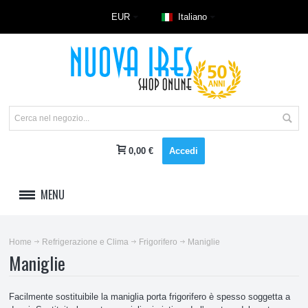
EUR
Italiano
0,00 €
Accedi
MENU
LAVAGGIO
Home
Refrigerazione e Clima
Frigorifero
Maniglie
Maniglie
REFRIGERAZIONE E CLIMA
Accessori climatizzatore
Facilmente sostituibile la maniglia porta frigorifero è spesso soggetta a