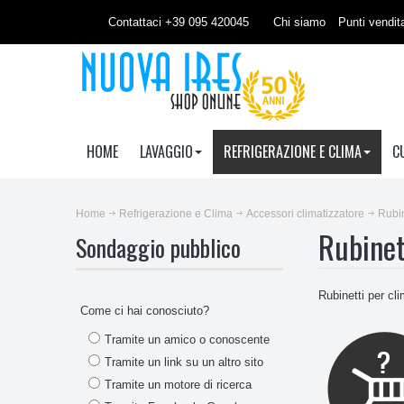
Contattaci +39 095 420045
Chi siamo
Punti vendit
HOME
LAVAGGIO
REFRIGERAZIONE E CLIMA
C
Home
Refrigerazione e Clima
Accessori climatizzatore
Rubin
Rubinet
Sondaggio pubblico
Rubinetti per cli
Come ci hai conosciuto?
Tramite un amico o conoscente
Tramite un link su un altro sito
Tramite un motore di ricerca