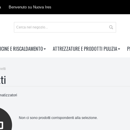
a
Benvenuto su Nuova Ires
UCINE E RISCALDAMENTO
ATTREZZATURE E PRODOTTI PULIZIA
P
etti
ti
matizzatori
Non ci sono prodotti corrispondenti alla selezione.