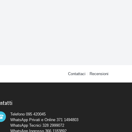
Contattaci
Recensioni
ntatti
Telefono 095 420045
WhatsApp Privati e Online 371 1494803
WhatsApp Tecnici 328 2999072
WhatsApp Ingrosso 366 1183892