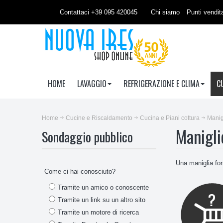
Contattaci +39 095 420045
Chi siamo
Punti vendit
HOME
LAVAGGIO
REFRIGERAZIONE E CLIMA
C
Home
Cucine e Riscaldamento
Cucina e Piani cottura
Manig
Manigli
Sondaggio pubblico
Una maniglia forn
Come ci hai conosciuto?
Tramite un amico o conoscente
Tramite un link su un altro sito
Tramite un motore di ricerca