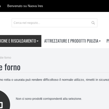
a
Benvenuto su Nuova Ires
UCINE E RISCALDAMENTO
ATTREZZATURE E PRODOTTI PULIZIA
P
lie forno
e forno
o rotta o usurata può rendere difficoltoso il normale utilizzo, rimetti in sicure
Non ci sono prodotti corrispondenti alla selezione.