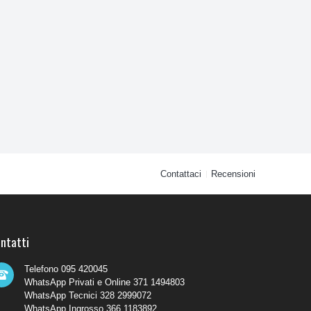
Contattaci
Recensioni
ntatti
Telefono 095 420045
WhatsApp Privati e Online 371 1494803
WhatsApp Tecnici 328 2999072
WhatsApp Ingrosso 366 1183892