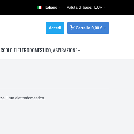
Italiano
Valuta di base:
EUR
Accedi
Carrello
0,00 €
ICCOLO ELETTRODOMESTICO, ASPIRAZIONE
zza il tuo elettrodomestico.