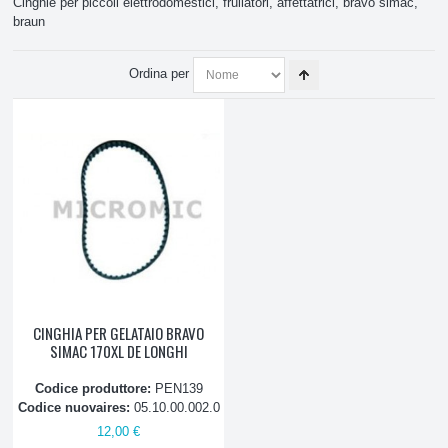
Cinghie per piccoli elettrodomestici, frullatori, affettatrici, bravo simac,
braun
ATTREZZATURE E PRODOTTI PULIZIA
Ordina per
PICCOLO ELETTRODOMESTICO, ASPIRAZIONE
Aspirapolvere
Piccoli Elettrodomestici
Ricambi Piccolo Elettrodomestico
Ferro da stiro
Pompe Vapore Ferri da stiro
CINGHIA PER GELATAIO BRAVO
SIMAC 170XL DE LONGHI
Cavi e Tubi
Codice produttore:
PEN139
Codice nuovaires:
05.10.00.002.0
Elettrovalvole, Valvole e Bobine
12,00 €