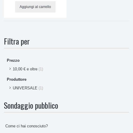
Piatti Microonde
Aggiungi al carrello
Varie Microonde
Cinghie
Filtra per
Giunti
Prezzo
Varie Macchine Caffè
10,00 €
e oltre
(1)
Filtri Macchine Caffè
Produttore
UNIVERSALE
(1)
Filtri
Sondaggio pubblico
Bimby
Guarnizioni
Come ci hai conosciuto?