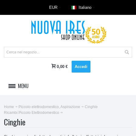
EUR
Italiano
0,00 €
Accedi
MENU
LAVAGGIO
Home
Piccolo elettrodomestico, Aspirazione
Cinghie
Ricambi Piccolo Elettrodomestico
REFRIGERAZIONE E CLIMA
Cinghie
CUCINE E RISCALDAMENTO