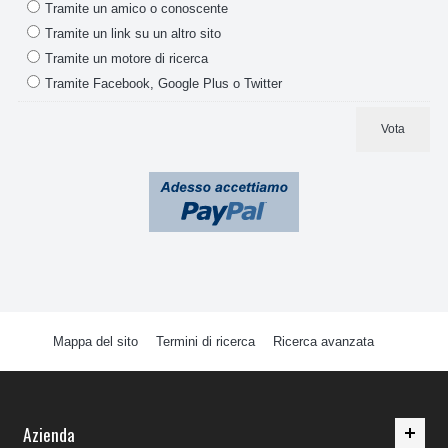
Tramite un amico o conoscente
Spie e Interruttori
Tramite un link su un altro sito
Tramite un motore di ricerca
Motori Phon
Tramite Facebook, Google Plus o Twitter
Maniglie
Vota
Pressostati
Resistenze
Resistenze Ferro Da Stiro
Resistenze Macchine Caffè
Mappa del sito
Termini di ricerca
Ricerca avanzata
Termostati
Termofusibili
Azienda