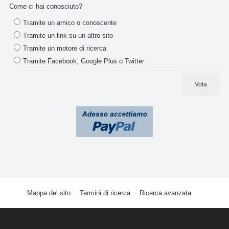
Come ci hai conosciuto?
Pompe di scarico condensa
Tramite un amico o conoscente
Tramite un link su un altro sito
Scatole di predisposizione
Tramite un motore di ricerca
Staffe
Tramite Facebook, Google Plus o Twitter
Vota
Raccordi tubo Split
Rubinetti
Telecomandi e Schede
Valvole inversione ciclo
Barriere d'aria
Mappa del sito
Termini di ricerca
Ricerca avanzata
Compressori Rotativi