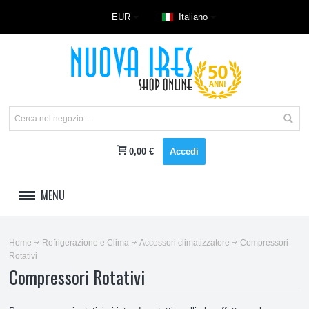
EUR
Italiano
0,00 €
Accedi
MENU
LAVAGGIO
Home
Refrigerazione e Clima
Accessori climatizzatore
Compressori
Rotativi
REFRIGERAZIONE E CLIMA
Compressori Rotativi
Accessori climatizzatore