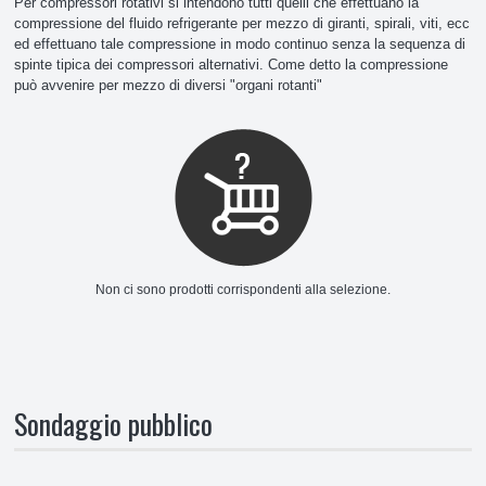
Per compressori rotativi si intendono tutti quelli che effettuano la
compressione del fluido refrigerante per mezzo di giranti, spirali, viti, ecc
Accessori
ed effettuano tale compressione in modo continuo senza la sequenza di
spinte tipica dei compressori alternativi. Come detto la compressione
Aspiratori
può avvenire per mezzo di diversi "organi rotanti"
Canaline
Condensatori
Filtri
Non ci sono prodotti corrispondenti alla selezione.
Igienizzanti
Nastro Coibentato
Tubo Scarico
Sondaggio pubblico
Tubo split