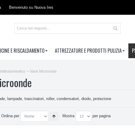
a
Benvenuto su Nuova Ires
UCINE E RISCALDAMENTO
ATTREZZATURE E PRODOTTI PULIZIA
P
lettrodomestico
Varie Microonde
icroonde
e, lampade, trascinatori, roller, condensatori, diodo, protezione
Ordina per
Mostra
per pagina