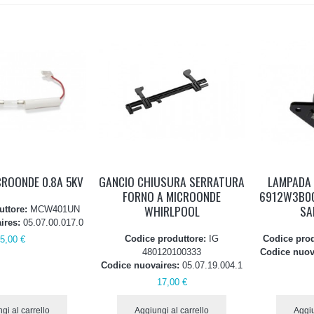
CROONDE 0.8A 5KV
GANCIO CHIUSURA SERRATURA
LAMPADA
FORNO A MICROONDE
6912W3B0
WHIRLPOOL
SA
uttore:
MCW401UN
ires:
05.07.00.017.0
Codice produttore:
IG
Codice pro
5,00 €
480120100333
Codice nuov
Codice nuovaires:
05.07.19.004.1
17,00 €
gi al carrello
Aggiungi al carrello
Aggiu