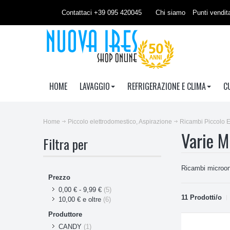
Contattaci +39 095 420045
Chi siamo
Punti vendit
HOME
LAVAGGIO
REFRIGERAZIONE E CLIMA
C
Home
Piccolo elettrodomestico, Aspirazione
Ricambi Piccolo E
Varie M
Filtra per
Ricambi microond
Prezzo
0,00 €
-
9,99 €
(5)
11 Prodotti/o
10,00 €
e oltre
(6)
Produttore
CANDY
(1)