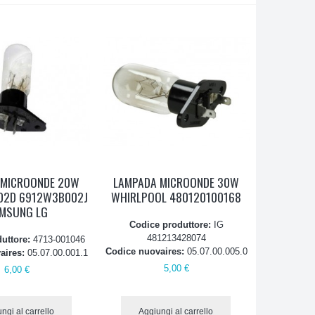
 MICROONDE 20W
LAMPADA MICROONDE 30W
02D 6912W3B002J
WHIRLPOOL 480120100168
MSUNG LG
Codice produttore:
IG
481213428074
duttore:
4713-001046
Codice nuovaires:
05.07.00.005.0
aires:
05.07.00.001.1
5,00 €
6,00 €
ngi al carrello
Aggiungi al carrello