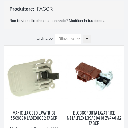
ATTREZZATURE E PRODOTTI PULIZIA
Produttore:
FAGOR
Non trovi quello che stai cercando?
Modifica la tua ricerca
PICCOLO ELETTRODOMESTICO, ASPIRAZIONE
Ordina per
MANIGLIA OBLO LAVATRICE
BLOCCOPORTA LAVATRICE
55X9898 LA8E000B2 FAGOR
METALFLEX L39A00418 ZV446M2
FAGOR