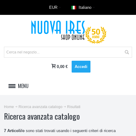
EUR
Italiano
0,00 €
Accedi
MENU
LAVAGGIO
Home
Ricerca avanzata catalogo
Risultati
Ricerca avanzata catalogo
REFRIGERAZIONE E CLIMA
CUCINE E RISCALDAMENTO
7 Articoli/o
sono stati trovati usando i seguenti criteri di ricerca