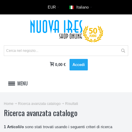
EUR
Italiano
0,00 €
Accedi
MENU
LAVAGGIO
Home
Ricerca avanzata catalogo
Risultati
Ricerca avanzata catalogo
REFRIGERAZIONE E CLIMA
CUCINE E RISCALDAMENTO
1 Articoli/o
sono stati trovati usando i seguenti criteri di ricerca