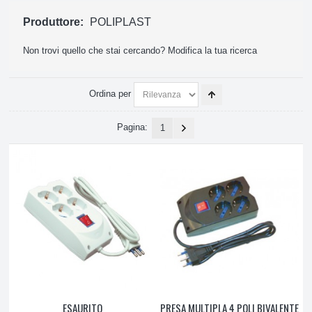
ATTREZZATURE E PRODOTTI PULIZIA
Produttore:
POLIPLAST
Non trovi quello che stai cercando?
Modifica la tua ricerca
PICCOLO ELETTRODOMESTICO, ASPIRAZIONE
Ordina per
Pagina:
1
ESAURITO
PRESA MULTIPLA 4 POLI BIVALENTE