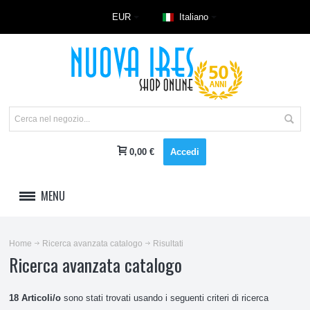
EUR
Italiano
0,00 €
Accedi
MENU
LAVAGGIO
Home
Ricerca avanzata catalogo
Risultati
Ricerca avanzata catalogo
REFRIGERAZIONE E CLIMA
CUCINE E RISCALDAMENTO
18 Articoli/o
sono stati trovati usando i seguenti criteri di ricerca